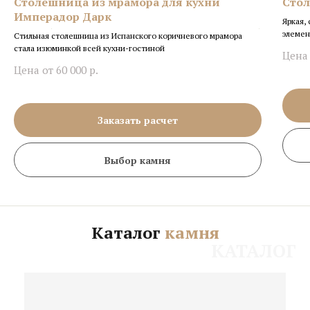
Столешница из мрамора для кухни
Стол
и Вашим близким.
исключены.
Имперадор Дарк
Яркая,
элемен
Стильная столешница из Испанского коричневого мрамора
ВЫБРАТЬ КАМЕНЬ
ВЫБРАТЬ КАМЕНЬ
стала изюминкой всей кухни-гостиной
Цена 
ВЫБРАТЬ КАМЕНЬ
Цена от 60 000
р.
Заказать расчет
Выбор камня
Каталог
камня
КАТАЛОГ