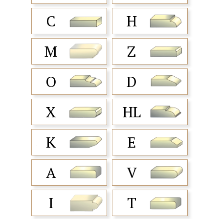
C
H
M
Z
O
D
X
HL
K
E
A
V
I
T