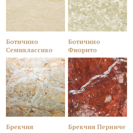
Ботичино
Ботичино
Семиклассико
Фиорито
Брекчия
Брекчия Перниче