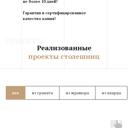
не более 10 дней!
Гарантия и сертифицированное
качество камня!
ПРОЕКТЫ
Реализованные
проекты столешниц
все
из гранита
из мрамора
из кварца
Столешницы из гранита
Столешницы из мрамора
Столешницы из кварца