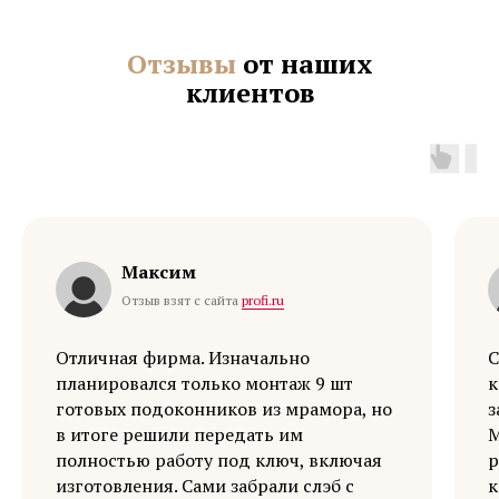
Отзывы
от наших
клиентов
Максим
Отзыв взят с сайта
profi.ru
Отличная фирма. Изначально
С
планировался только монтаж 9 шт
к
готовых подоконников из мрамора, но
з
в итоге решили передать им
М
полностью работу под ключ, включая
р
изготовления. Сами забрали слэб с
к