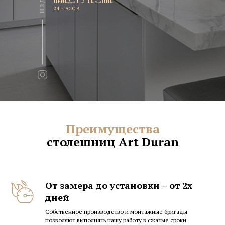
ПРИЕДЕТ В ТЕЧЕНИЕ
24 ЧАСОВ
LET'S
GO!
Преимущества
столешниц Art Duran
Art Duran 2021
Политика конфиденциальности
От замера до установки – от 2х
дней
Собственное производство и монтажные бригады
позволяют выполнять нашу работу в сжатые сроки