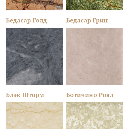
Бедасар Голд
Бедасар Грин
Блэк Шторм
Ботичино Роял