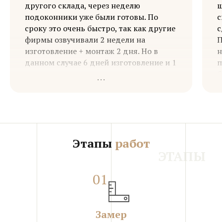
другого склада, через неделю
ш
подоконники уже были готовы. По
с
сроку это очень быстро, так как другие
с
фирмы озвучивали 2 недели на
П
изготовление + монтаж 2 дня. Но в
н
данном случае 6 дней изготовление и 1
п
день монтаж.
б
Итог – работой довольны. По вопросу
з
работы с камнем обращаться будем а
у
Арт Дюран, а обращаться точно будем,
так как работаем в сфере дизайна и
ремонта.
Этапы
работ
ЭТАПЫ
01
Замер